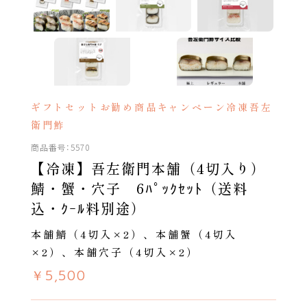
ギフトセット
お勧め商品
キャンペーン
冷凍吾左
衛門鮓
5570
【冷凍】吾左衛門本舗（4切入り）
鯖・蟹・穴子 6ﾊﾟｯｸｾｯﾄ（送料
込・ｸｰﾙ料別途）
本舗鯖（4切入×2）、本舗蟹（4切入
×2）、本舗穴子（4切入×2）
￥5,500