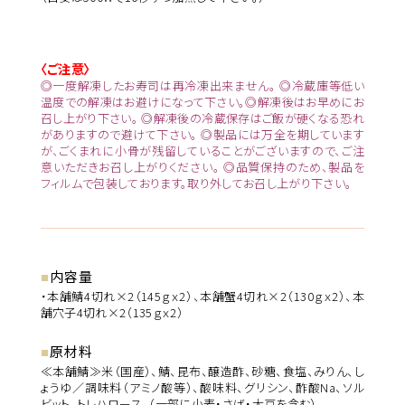
〈ご注意〉
◎一度解凍したお寿司は再冷凍出来ません。 ◎冷蔵庫等低い
温度での解凍はお避けになって下さい。◎解凍後はお早めにお
召し上がり下さい。 ◎解凍後の冷蔵保存はご飯が硬くなる恐れ
がありますので避けて下さい。 ◎製品には万全を期しています
が、ごくまれに小骨が残留していることがございますので、ご注
意いただきお召し上がりください。 ◎品質保持のため、製品を
フィルムで包装しております。取り外してお召し上がり下さい。
内容量
・本舗鯖4切れ×2（145ｇｘ2）、本舗蟹4切れ×2（130ｇｘ2）、本
舗穴子4切れ×2（135ｇｘ2）
原材料
≪本舗鯖≫米（国産）、鯖、昆布、醸造酢、砂糖、食塩、みりん、し
ょうゆ／調味料（アミノ酸等）、酸味料、グリシン、酢酸Na、ソル
ビット、トレハロース、（一部に小麦・さば・大豆を含む）