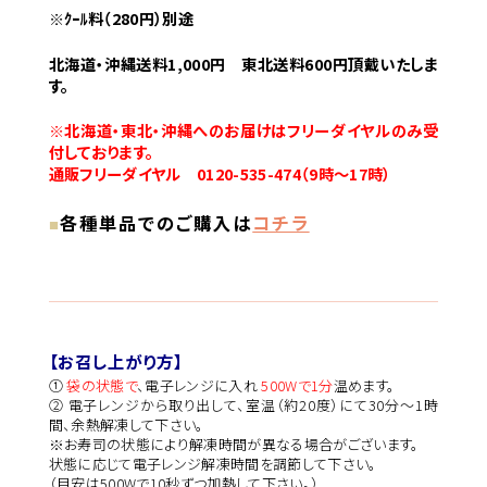
※ｸｰﾙ料（280円）別途
北海道・沖縄送料1,000円 東北送料600円頂戴いたしま
す。
※北海道・東北・沖縄へのお届けはフリーダイヤルのみ受
付しております。
通販フリーダイヤル 0120-535-474（9時〜17時）
各種単品でのご購入は
コチラ
【お召し上がり方】
①
袋の状態で
、電子レンジに入れ
500Wで1分
温めます。
② 電子レンジから取り出して、室温（約20度）にて30分～1時
間、余熱解凍して下さい。
※お寿司の状態により解凍時間が異なる場合がございます。
状態に応じて電子レンジ解凍時間を調節して下さい。
（目安は500Wで10秒ずつ加熱して下さい。）