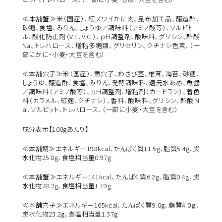
≪本舗蟹≫米（国産）、紅ズワイかに肉、昆布加工品、醸造酢、
砂糖、食塩、みりん、しょうゆ／調味料（アミノ酸等）、ソルビトー
ル、酸化防止剤（V.E、V.C ）、ｐＨ調整剤、酸味料、グリシン、酢酸
Na、トレハロース、増粘多糖類、グリセリン、クチナシ色素、（一
部にかに・小麦・大豆を含む）
≪本舗穴子≫米（国産）、煮穴子、わさび茎、椎茸、海苔、砂糖、
しょうゆ、醸造酢、食塩、みりん、発酵調味料、還元水あめ、魚醬
／調味料（アミノ酸等）、ｐＨ調整剤、増粘剤（カードラン）、着色
料（カラメル、紅麹、クチナシ）、香料、酸味料、グリシン、酢酸Ｎ
ａ、ソルビット、トレハロース、（一部に小麦・大豆を含む）
成分表示【100gあたり】
≪本舗鯖≫エネルギー198kcal、たんぱく質11.5g、脂質5.4g、炭
水化物25.8g、食塩相当量0.97g
≪本舗蟹≫
エネルギー141kcal、たんぱく質6.2g、脂質0.4g、炭
水化物28.2g、食塩相当量1.19g
≪本舗穴子≫エネルギー165kcal、たんぱく質9.0g、脂質4.0ｇ、
炭水化物23.2g、食塩相当量1.37g